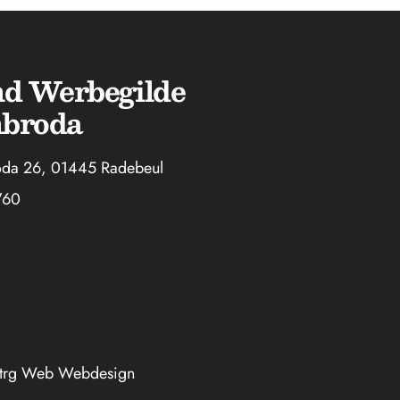
nd Werbegilde
nbroda
oda 26, 01445 Radebeul
760