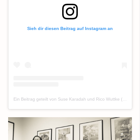
Sieh dir diesen Beitrag auf Instagram an
Ein Beitrag geteilt von Suse Karadah und Rico Wuttke (@melansuri.music)