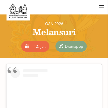
OSA 2026
Melansuri
12. Jul.
Dramapop